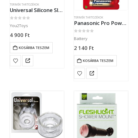
TERMÉK TARTOZÉKOK
Universal Silicone Sleeve
TERMÉK TARTOZÉKOK
Panasonic Pro Power Alkaline Battery AA
0
out of 5
You2Toys
4 900
Ft
0
out of 5
Battery
2 140
Ft
KOSÁRBA TESZEM
KOSÁRBA TESZEM