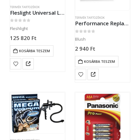
TERMÉK TARTOZÉKOK
Fleslight Universal Launch
TERMÉK TARTOZÉKOK
Performance Replacement Pump Sleeve
0
out of 5
Fleshlight
125 820
Ft
0
out of 5
Blush
2 940
Ft
KOSÁRBA TESZEM
KOSÁRBA TESZEM