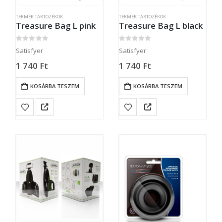
TERMÉK TARTOZÉKOK
TERMÉK TARTOZÉKOK
Treasure Bag L pink
Treasure Bag L black
0
out of 5
0
out of 5
Satisfyer
Satisfyer
1 740
Ft
1 740
Ft
KOSÁRBA TESZEM
KOSÁRBA TESZEM