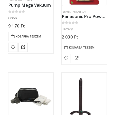
TERMÉK TARTOZÉKOK
Pump Mega Vakuum
TERMÉK TARTOZÉKOK
Panasonic Pro Power Alkaline Battery AAA
0
out of 5
Orion
9 170
Ft
0
out of 5
Battery
2 030
Ft
KOSÁRBA TESZEM
KOSÁRBA TESZEM