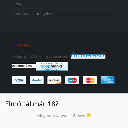
Ászf
Adatvédelmi irányelvek
© Copyright 2019. All Rights Reserved. |
|
Árukereső.hu
Elmúltál már 18?
Még nem vagyok 18 éves