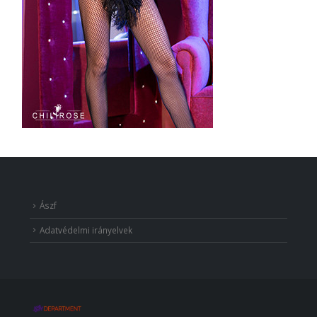
Ászf
Adatvédelmi irányelvek