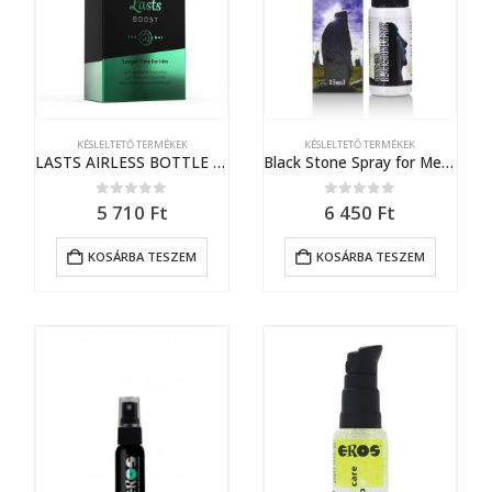
KÉSLELTETŐ TERMÉKEK
KÉSLELTETŐ TERMÉKEK
LASTS AIRLESS BOTTLE 15ML + BOX
Black Stone Spray for Men – 15 ml
0
out of 5
0
out of 5
5 710
Ft
6 450
Ft
KOSÁRBA TESZEM
KOSÁRBA TESZEM