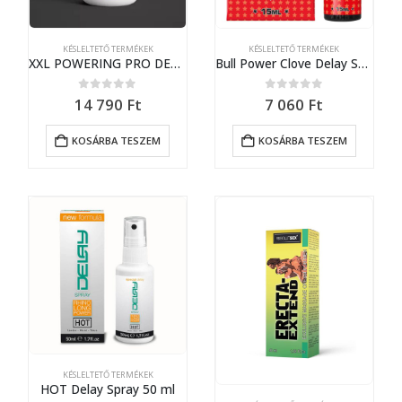
KÉSLELTETŐ TERMÉKEK
KÉSLELTETŐ TERMÉKEK
XXL POWERING PRO DELAY FOR MEN – 60 PCS
Bull Power Clove Delay Spray (15ml) (en/nl/fr/es/de/it/pl)
0
out of 5
0
out of 5
14 790
Ft
7 060
Ft
KOSÁRBA TESZEM
KOSÁRBA TESZEM
KÉSLELTETŐ TERMÉKEK
HOT Delay Spray 50 ml