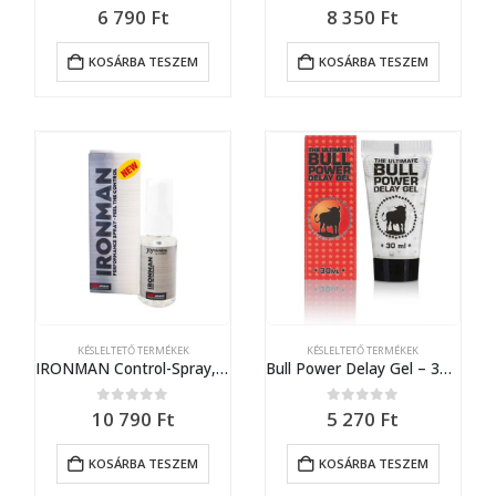
0
out of 5
0
out of 5
6 790
Ft
8 350
Ft
KOSÁRBA TESZEM
KOSÁRBA TESZEM
KÉSLELTETŐ TERMÉKEK
KÉSLELTETŐ TERMÉKEK
IRONMAN Control-Spray, 30 ml
Bull Power Delay Gel – 30 ml (DE/PL/HU/CZ/LV/SL)
0
out of 5
0
out of 5
10 790
Ft
5 270
Ft
KOSÁRBA TESZEM
KOSÁRBA TESZEM