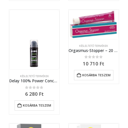
KÉSLELTETŐ TERMÉKEK
Orgasmus-Stopper – 20 ml
0
out of 5
10 710
Ft
KOSÁRBA TESZEM
KÉSLELTETŐ TERMÉKEK
Delay 100% Power Concentrate 30 ml
0
out of 5
6 280
Ft
KOSÁRBA TESZEM