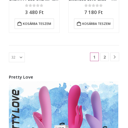
0
out of 5
0
out of 5
3 480
Ft
7 180
Ft
KOSÁRBA TESZEM
KOSÁRBA TESZEM
1
2
Pretty Love