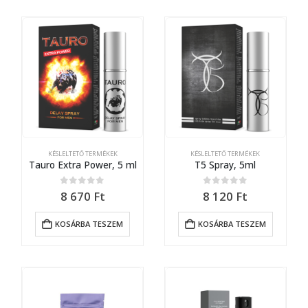
KÉSLELTETŐ TERMÉKEK
KÉSLELTETŐ TERMÉKEK
Tauro Extra Power, 5 ml
T5 Spray, 5ml
0
out of 5
0
out of 5
8 670
Ft
8 120
Ft
KOSÁRBA TESZEM
KOSÁRBA TESZEM