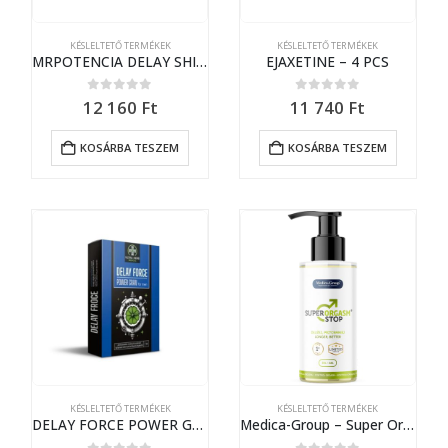
KÉSLELTETŐ TERMÉKEK
KÉSLELTETŐ TERMÉKEK
MRPOTENCIA DELAY SHIELD OIL 10 ML
EJAXETINE – 4 PCS
0
out of 5
0
out of 5
12 160
Ft
11 740
Ft
KOSÁRBA TESZEM
KOSÁRBA TESZEM
KÉSLELTETŐ TERMÉKEK
KÉSLELTETŐ TERMÉKEK
DELAY FORCE POWER GRAN for men – 7 Pcs
Medica-Group – Super Orgasm Stop Gel – 150 ml