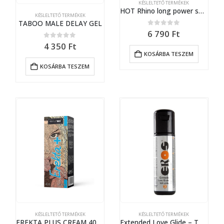
KÉSLELTETŐ TERMÉKEK
HOT Rhino long power spray 10 ml
KÉSLELTETŐ TERMÉKEK
TABOO MALE DELAY GEL
0
out of 5
6 790
Ft
0
out of 5
4 350
Ft
KOSÁRBA TESZEM
KOSÁRBA TESZEM
KÉSLELTETŐ TERMÉKEK
KÉSLELTETŐ TERMÉKEK
EREKTA PLUS CREAM 40 ML – LAVETRA
Extended Love Glide – Top Level 3* 100 ml