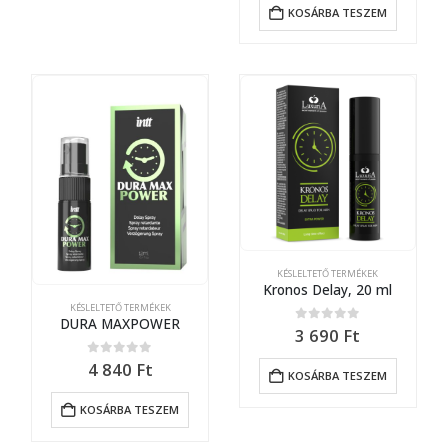
KOSÁRBA TESZEM
KÉSLELTETŐ TERMÉKEK
Kronos Delay, 20 ml
KÉSLELTETŐ TERMÉKEK
DURA MAXPOWER
0
out of 5
3 690
Ft
0
out of 5
4 840
Ft
KOSÁRBA TESZEM
KOSÁRBA TESZEM