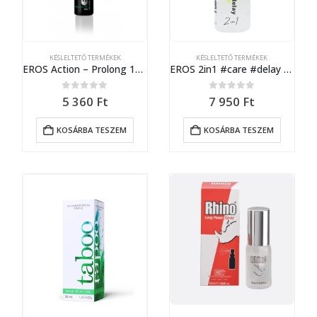
KÉSLELTETŐ TERMÉKEK
KÉSLELTETŐ TERMÉKEK
EROS Action – Prolong 101 – 30ml
EROS 2in1 #care #delay 30 ml
0
out of 5
0
out of 5
5 360
Ft
7 950
Ft
KOSÁRBA TESZEM
KOSÁRBA TESZEM