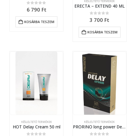
KÉSLELTETŐ TERMÉKEK
ERECTA – EXTEND 40 ML
0
out of 5
6 790
Ft
0
out of 5
3 700
Ft
KOSÁRBA TESZEM
KOSÁRBA TESZEM
KÉSLELTETŐ TERMÉKEK
KÉSLELTETŐ TERMÉKEK
HOT Delay Cream 50 ml
PRORINO long power Delay Cream 50 ml