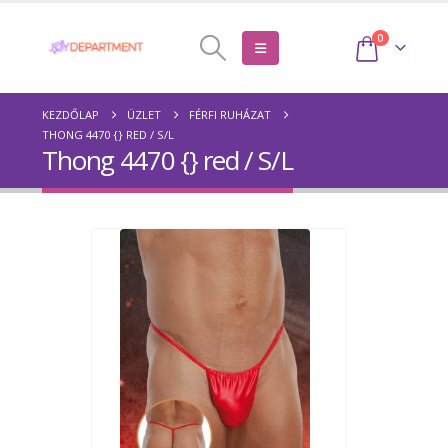
0
KEZDŐLAP
ÜZLET
FÉRFI RUHÁZAT
THONG 4470 {} RED / S/L
Thong 4470 {} red / S/L