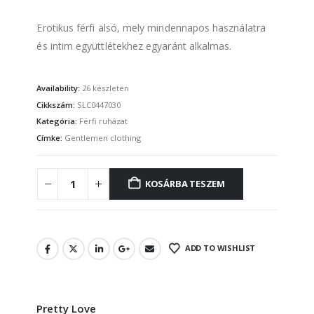
Erotikus férfi alsó, mely mindennapos használatra
és intim együttlétekhez egyaránt alkalmas.
Availability:
26 készleten
Cikkszám:
SLC0447030
Kategória:
Férfi ruházat
Címke:
Gentlemen clothing
KOSÁRBA TESZEM
ADD TO WISHLIST
Pretty Love