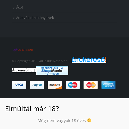
Ászf
Adatvédelmi irányelvek
© Copyright 2019. All Rights Reserved. |
|
Árukereső.hu
Elmúltál már 18?
Még nem vagyok 18 éves