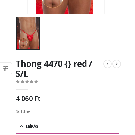
Thong 4470 {} red /
S/L
0
out of 5
4 060
Ft
Softline
LEÍRÁS