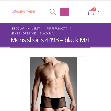
0
KEZDŐLAP
ÜZLET
FÉRFI RUHÁZAT
MENS SHORTS 4493 – BLACK M/L
Mens shorts 4493 – black M/L