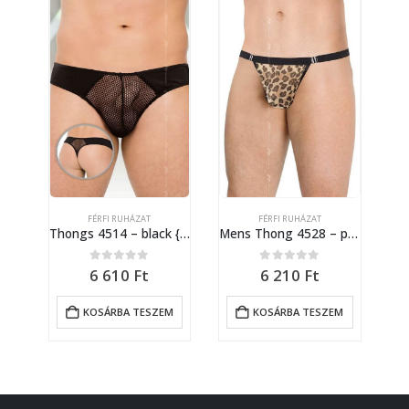
Thong 4485 {} black / XL
FÉRFI RUHÁZAT
FÉRFI RUHÁZAT
Thongs 4514 – black {} M/L
Mens Thong 4528 – panther {} OneSize
0
out of 5
0
out of 5
6 610
Ft
6 210
Ft
M
KOSÁRBA TESZEM
KOSÁRBA TESZEM