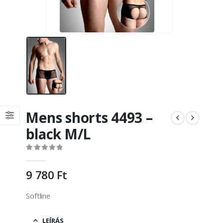
Mens shorts 4493 –
black M/L
0
out of 5
9 780
Ft
Softline
LEÍRÁS