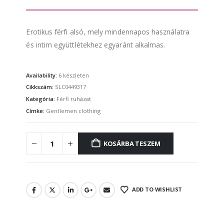
Erotikus férfi alsó, mely mindennapos használatra
és intim együttlétekhez egyaránt alkalmas.
Availability:
6 készleten
Cikkszám:
SLC0449317
Kategória:
Férfi ruházat
Címke:
Gentlemen clothing
KOSÁRBA TESZEM
ADD TO WISHLIST