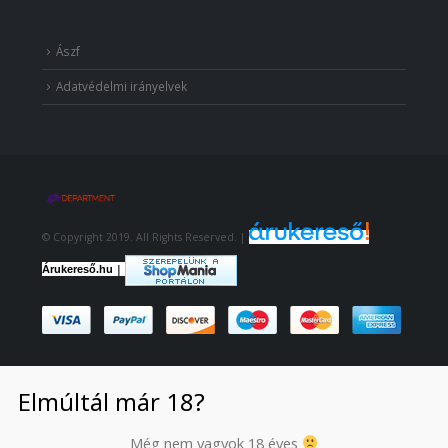
Ászf
Adatvédelmi irányelvek
© Copyright 2019. All Rights Reserved. |
|
Árukereső.hu
Elmúltál már 18?
Még nem vagyok 18 éves