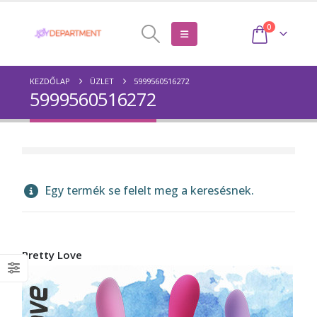
0
KEZDŐLAP
ÜZLET
5999560516272
5999560516272
Egy termék se felelt meg a keresésnek.
Pretty Love