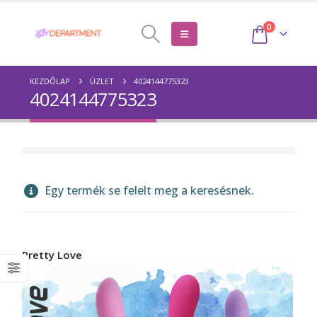
0
KEZDŐLAP
ÜZLET
4024144775323
4024144775323
Egy termék se felelt meg a keresésnek.
Pretty Love