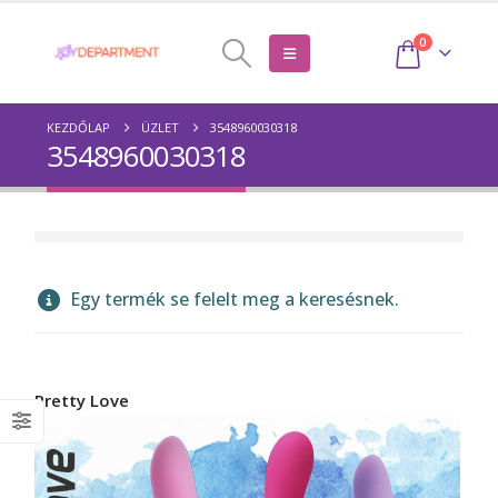
0
KEZDŐLAP
ÜZLET
3548960030318
3548960030318
Egy termék se felelt meg a keresésnek.
Pretty Love