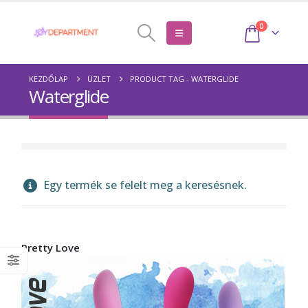
0
KEZDŐLAP
ÜZLET
PRODUCT TAG -
WATERGLIDE
Waterglide
Egy termék se felelt meg a keresésnek.
Pretty Love