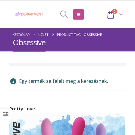
0
KEZDŐLAP
ÜZLET
PRODUCT TAG -
OBSESSIVE
Obsessive
Egy termék se felelt meg a keresésnek.
Pretty Love