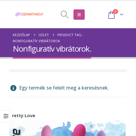
0
KEZDŐLAP
ÜZLET
PRODUCT TAG -
NONFIGURATÍV VIBRÁTOROK.
Nonfiguratív vibrátorok.
Egy termék se felelt meg a keresésnek.
Pretty Love