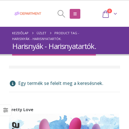
0
KEZDŐLAP
ÜZLET
PRODUCT TAG -
HARISNYÁK - HARISNYATARTÓK.
Harisnyák - Harisnyatartók.
Egy termék se felelt meg a keresésnek.
Pretty Love