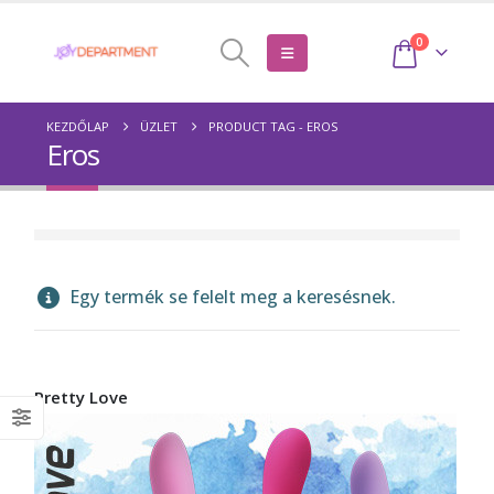
0
KEZDŐLAP
ÜZLET
PRODUCT TAG -
EROS
Eros
Egy termék se felelt meg a keresésnek.
Pretty Love