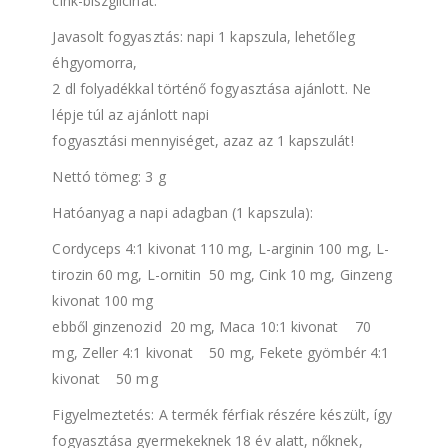
cink-biszglicinát.
Javasolt fogyasztás: napi 1 kapszula, lehetőleg
éhgyomorra,
2 dl folyadékkal történő fogyasztása ajánlott. Ne
lépje túl az ajánlott napi
fogyasztási mennyiséget, azaz az 1 kapszulát!
Nettó tömeg: 3 g
Hatóanyag a napi adagban (1 kapszula):
Cordyceps 4:1 kivonat 110 mg, L-arginin 100 mg, L-
tirozin 60 mg, L-ornitin 50 mg, Cink 10 mg, Ginzeng
kivonat 100 mg
ebből ginzenozid 20 mg, Maca 10:1 kivonat 70
mg, Zeller 4:1 kivonat 50 mg, Fekete gyömbér 4:1
kivonat 50 mg
Figyelmeztetés: A termék férfiak részére készült, így
fogyasztása gyermekeknek 18 év alatt, nőknek,