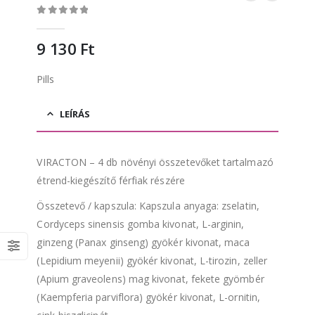
0
out of 5
9 130
Ft
Pills
LEÍRÁS
VIRACTON – 4 db növényi összetevőket tartalmazó
étrend-kiegészítő férfiak részére
Összetevő / kapszula: Kapszula anyaga: zselatin,
Cordyceps sinensis gomba kivonat, L-arginin,
ginzeng (Panax ginseng) gyökér kivonat, maca
(Lepidium meyenii) gyökér kivonat, L-tirozin, zeller
(Apium graveolens) mag kivonat, fekete gyömbér
(Kaempferia parviflora) gyökér kivonat, L-ornitin,