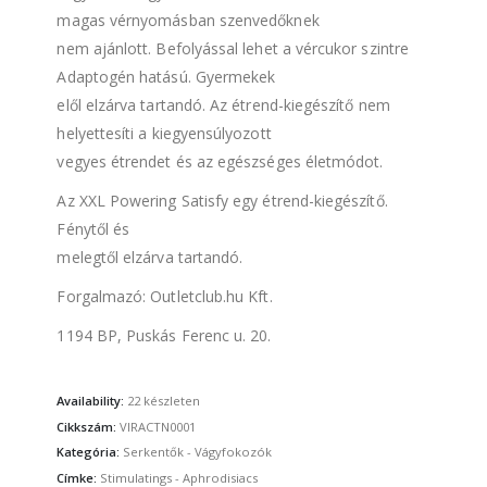
magas vérnyomásban szenvedőknek
nem ajánlott. Befolyással lehet a vércukor szintre
Adaptogén hatású. Gyermekek
elől elzárva tartandó. Az étrend-kiegészítő nem
helyettesíti a kiegyensúlyozott
vegyes étrendet és az egészséges életmódot.
Az XXL Powering Satisfy egy étrend-kiegészítő.
Fénytől és
melegtől elzárva tartandó.
Forgalmazó: Outletclub.hu Kft.
1194 BP, Puskás Ferenc u. 20.
Availability:
22 készleten
Cikkszám:
VIRACTN0001
Kategória:
Serkentők - Vágyfokozók
Címke:
Stimulatings - Aphrodisiacs