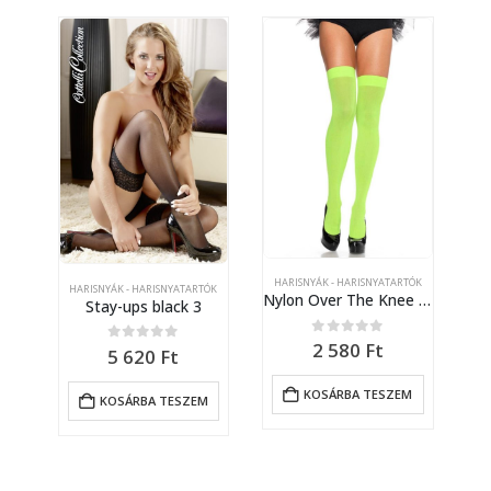
HARISNYÁK - HARISNYATARTÓK
HARISNYÁK - HARISNYATARTÓK
TÓK
HA
Nylon Over The Knee – NEON GREEN – O/S – HOSIERY
Stay-ups black 3
/M
0
out of 5
2 580
Ft
0
out of 5
5 620
Ft
KOSÁRBA TESZEM
KOSÁRBA TESZEM
M