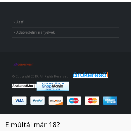
Ászf
Adatvédelmi irányelvek
© Copyright 2019. All Rights Reserved. |
|
Árukereső.hu
Elmúltál már 18?