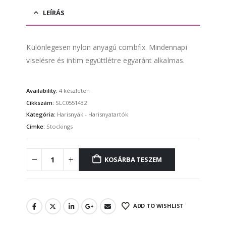
LEÍRÁS
Különlegesen nylon anyagú combfix. Mindennapi
viselésre és intim együttlétre egyaránt alkalmas.
Availability:
4 készleten
Cikkszám:
SLC0551432
Kategória:
Harisnyák - Harisnyatartók
Címke:
Stockings
KOSÁRBA TESZEM
ADD TO WISHLIST