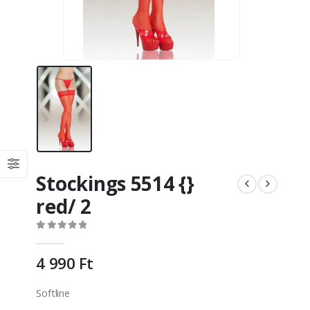
Stockings 5514 {}
red/ 2
0
out of 5
4 990
Ft
Softline