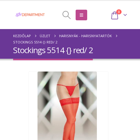
0
KEZDŐLAP
ÜZLET
HARISNYÁK - HARISNYATARTÓK
STOCKINGS 5514 {} RED/ 2
Stockings 5514 {} red/ 2