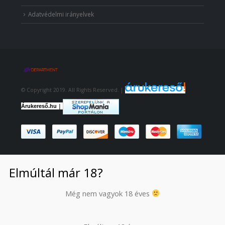
Adatvédelmi irányelvek
© Copyright 2019. All Rights Reserved. |
|
Árukereső.hu
Elmúltál már 18?
Még nem vagyok 18 éves