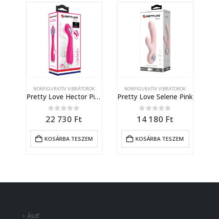
OK
NONFIGURATÍV VIBRÁTOROK
NONFIGURATÍV VIBRÁTOROK
N
r
Pretty Love Hector Pink
Pretty Love Selene Pink
0
out of 5
0
out of 5
22 730
Ft
14 180
Ft
M
KOSÁRBA TESZEM
KOSÁRBA TESZEM
Ászf