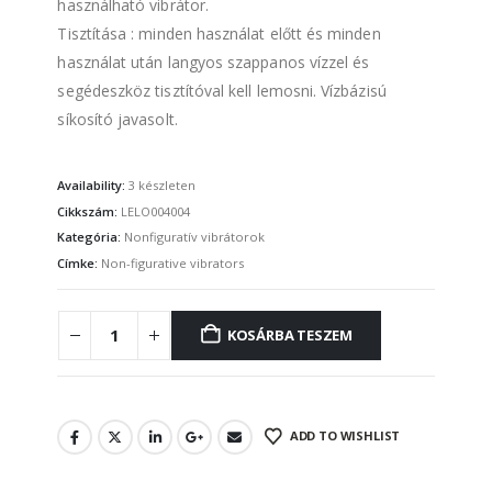
használható vibrátor.
Tisztítása : minden használat előtt és minden
használat után langyos szappanos vízzel és
segédeszköz tisztítóval kell lemosni. Vízbázisú
síkosító javasolt.
Availability:
3 készleten
Cikkszám:
LELO004004
Kategória:
Nonfiguratív vibrátorok
Címke:
Non-figurative vibrators
KOSÁRBA TESZEM
ADD TO WISHLIST