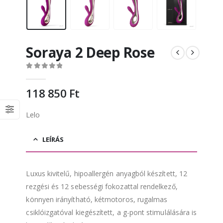
Soraya 2 Deep Rose
0
out of 5
118 850
Ft
Lelo
LEÍRÁS
Luxus kivitelű, hipoallergén anyagból készített, 12
rezgési és 12 sebességi fokozattal rendelkező,
könnyen irányítható, kétmotoros, rugalmas
csiklóizgatóval kiegészített, a g-pont stimulálására is