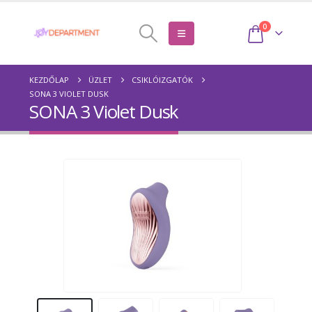
0
KEZDŐLAP
ÜZLET
CSIKLÓIZGATÓK
SONA 3 VIOLET DUSK
SONA 3 Violet Dusk