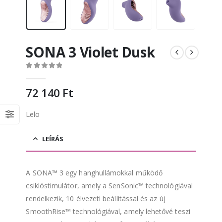
SONA 3 Violet Dusk
0
out of 5
72 140
Ft
Lelo
LEÍRÁS
A SONA™ 3 egy hanghullámokkal működő
csiklóstimulátor, amely a SenSonic™ technológiával
rendelkezik, 10 élvezeti beállítással és az új
SmoothRise™ technológiával, amely lehetővé teszi