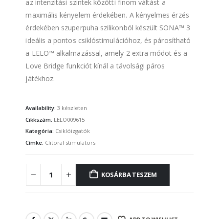
az intenzitási szintek közötti finom váltást a
maximális kényelem érdekében. A kényelmes érzés
érdekében szuperpuha szilikonból készült SONA™ 3
ideális a pontos csiklóstimulációhoz, és párosítható
a LELO™ alkalmazással, amely 2 extra módot és a
Love Bridge funkciót kínál a távolsági páros
játékhoz.
Availability:
3 készleten
Cikkszám:
LELO009615
Kategória:
Csiklóizgatók
Címke:
Clitoral stimulators
KOSÁRBA TESZEM