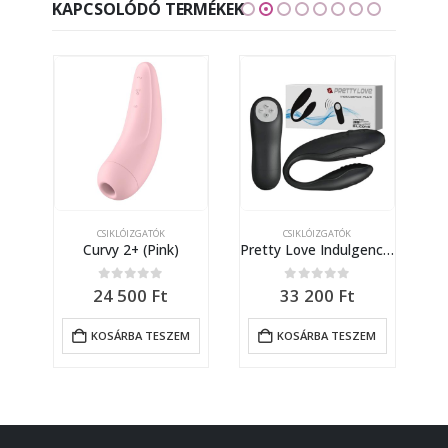
KAPCSOLÓDÓ TERMÉKEK
CSIKLÓIZGATÓK
CSIKLÓIZGATÓK
Curvy 2+ (Pink)
Pretty Love Indulgence Plus
U
)
0
out of 5
0
out of 5
24 500
Ft
33 200
Ft
KOSÁRBA TESZEM
KOSÁRBA TESZEM
M