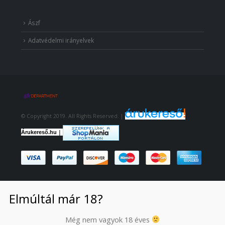
Ászf
Adatvédelmi irányelvek
© Copyright 2019. All Rights Reserved. |
|
Árukereső.hu
Elmúltál már 18?
Még nem vagyok 18 éves