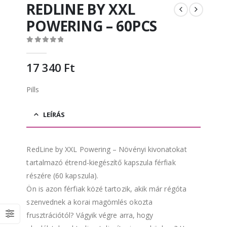
REDLINE BY XXL
POWERING – 60PCS
0
out of 5
17 340
Ft
Pills
LEÍRÁS
RedLine by XXL Powering – Növényi kivonatokat
tartalmazó étrend-kiegészítő kapszula férfiak
részére (60 kapszula).
Ön is azon férfiak közé tartozik, akik már régóta
szenvednek a korai magömlés okozta
frusztrációtól? Vágyik végre arra, hogy