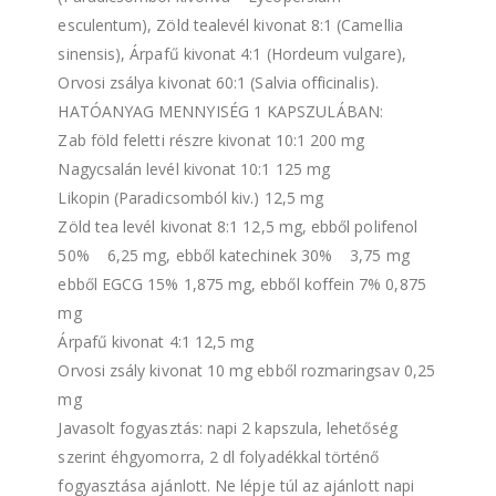
esculentum), Zöld tealevél kivonat 8:1 (Camellia
sinensis), Árpafű kivonat 4:1 (Hordeum vulgare),
Orvosi zsálya kivonat 60:1 (Salvia officinalis).
HATÓANYAG MENNYISÉG 1 KAPSZULÁBAN:
Zab föld feletti részre kivonat 10:1 200 mg
Nagycsalán levél kivonat 10:1 125 mg
Likopin (Paradicsomból kiv.) 12,5 mg
Zöld tea levél kivonat 8:1 12,5 mg, ebből polifenol
50% 6,25 mg, ebből katechinek 30% 3,75 mg
ebből EGCG 15% 1,875 mg, ebből koffein 7% 0,875
mg
Árpafű kivonat 4:1 12,5 mg
Orvosi zsály kivonat 10 mg ebből rozmaringsav 0,25
mg
Javasolt fogyasztás: napi 2 kapszula, lehetőség
szerint éhgyomorra, 2 dl folyadékkal történő
fogyasztása ajánlott. Ne lépje túl az ajánlott napi