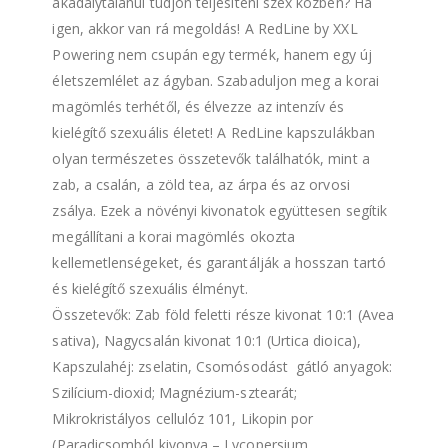
akadálytalanul tudjon teljesíteni szex közben? Ha
igen, akkor van rá megoldás! A RedLine by XXL
Powering nem csupán egy termék, hanem egy új
életszemlélet az ágyban. Szabaduljon meg a korai
magömlés terhétől, és élvezze az intenzív és
kielégítő szexuális életet! A RedLine kapszulákban
olyan természetes összetevők találhatók, mint a
zab, a csalán, a zöld tea, az árpa és az orvosi
zsálya. Ezek a növényi kivonatok együttesen segítik
megállítani a korai magömlés okozta
kellemetlenségeket, és garantálják a hosszan tartó
és kielégítő szexuális élményt.
Összetevők: Zab föld feletti része kivonat 10:1 (Avea
sativa), Nagycsalán kivonat 10:1 (Urtica dioica),
Kapszulahéj: zselatin, Csomósodást gátló anyagok:
Szilícium-dioxid; Magnézium-sztearát;
Mikrokristályos cellulóz 101, Likopin por
(Paradicsomból kivonva – Lycopersium