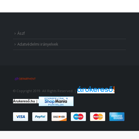
Ászf
Adatvédelmi irányelvek
© Copyright 2019. All Rights Reserved. |
|
Árukereső.hu