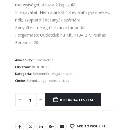
mennyiséget, azaz a 2 kapszulát.
Ellenjavallat: Nem ajánlott 18 év alatti gyermekek,
nők, szoptató édesanyák számára.
Fénytől és melegtől elzárva tartandó!
Forgalmazó: Outletclub.hu Kft. 1194 BP, Puskás
Ferenc u. 20.
Availability:
10 készleten
Cikkszám:
REDLINE001
Kategória:
Serkentők - Vágyfokozók
Címke:
Stimulatings - Aphrodisiacs
KOSÁRBA TESZEM
ADD TO WISHLIST