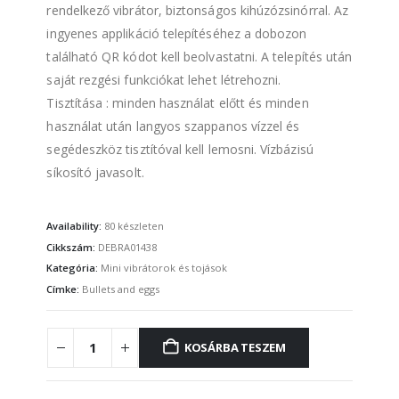
rendelkező vibrátor, biztonságos kihúzózsinórral. Az
ingyenes applikáció telepítéséhez a dobozon
található QR kódot kell beolvastatni. A telepítés után
saját rezgési funkciókat lehet létrehozni.
Tisztítása : minden használat előtt és minden
használat után langyos szappanos vízzel és
segédeszköz tisztítóval kell lemosni. Vízbázisú
síkosító javasolt.
Availability:
80 készleten
Cikkszám:
DEBRA01438
Kategória:
Mini vibrátorok és tojások
Címke:
Bullets and eggs
KOSÁRBA TESZEM