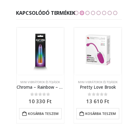
KAPCSOLÓDÓ TERMÉKEK
OK
MINI VIBRÁTOROK ÉS TOJÁSOK
MINI VIBRÁTOROK ÉS TOJÁSOK
M
k
Chroma – Rainbow – Medium
Pretty Love Brook
0
out of 5
0
out of 5
10 330
Ft
13 610
Ft
M
KOSÁRBA TESZEM
KOSÁRBA TESZEM