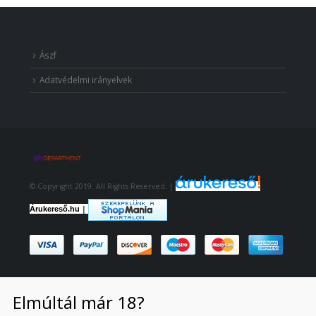
Ászf
Adatvédelmi irányelvek
© Copyright 2019. All Rights Reserved. |
|
Árukereső.hu
Elmúltál már 18?