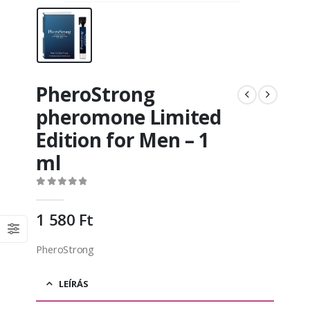
PheroStrong
pheromone Limited
Edition for Men – 1
ml
0
out of 5
1 580
Ft
PheroStrong
LEÍRÁS