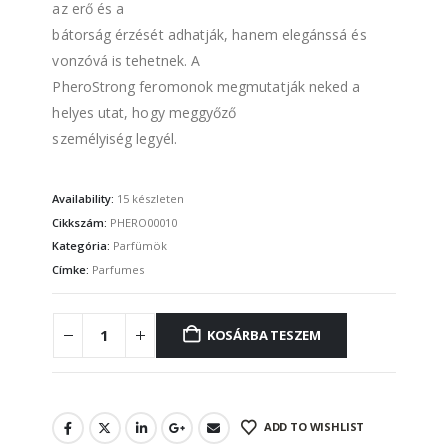
az erő és a
bátorság érzését adhatják, hanem elegánssá és
vonzóvá is tehetnek. A
PheroStrong feromonok megmutatják neked a
helyes utat, hogy meggyőző
személyiség legyél.
Availability:
15 készleten
Cikkszám:
PHERO00010
Kategória:
Parfümök
Címke:
Parfumes
KOSÁRBA TESZEM
ADD TO WISHLIST