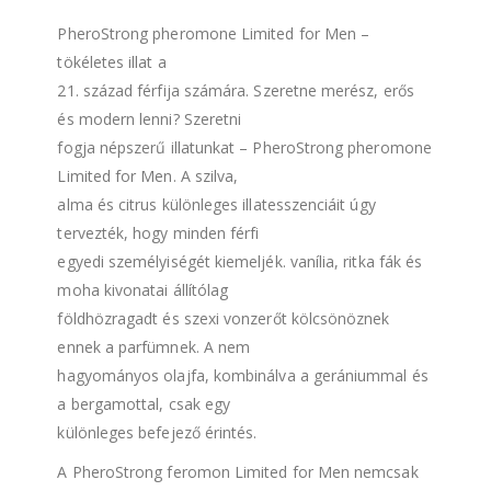
PheroStrong pheromone Limited for Men –
tökéletes illat a
21. század férfija számára. Szeretne merész, erős
és modern lenni? Szeretni
fogja népszerű illatunkat – PheroStrong pheromone
Limited for Men. A szilva,
alma és citrus különleges illatesszenciáit úgy
tervezték, hogy minden férfi
egyedi személyiségét kiemeljék. vanília, ritka fák és
moha kivonatai állítólag
földhözragadt és szexi vonzerőt kölcsönöznek
ennek a parfümnek. A nem
hagyományos olajfa, kombinálva a gerániummal és
a bergamottal, csak egy
különleges befejező érintés.
A PheroStrong feromon Limited for Men nemcsak