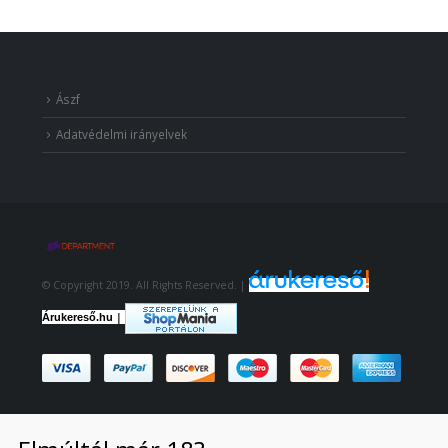
Ászf
Adatvédelmi irányelvek
© Copyright 2019. All Rights Reserved. |
|
Árukereső.hu