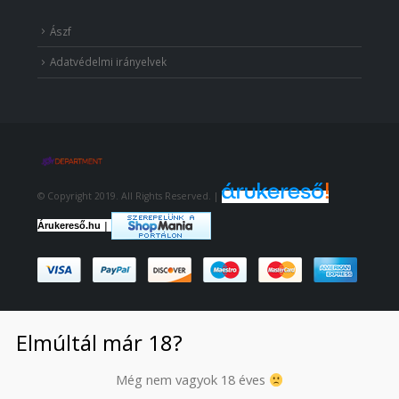
Ászf
Adatvédelmi irányelvek
© Copyright 2019. All Rights Reserved. |
|
Árukereső.hu
Elmúltál már 18?
Még nem vagyok 18 éves