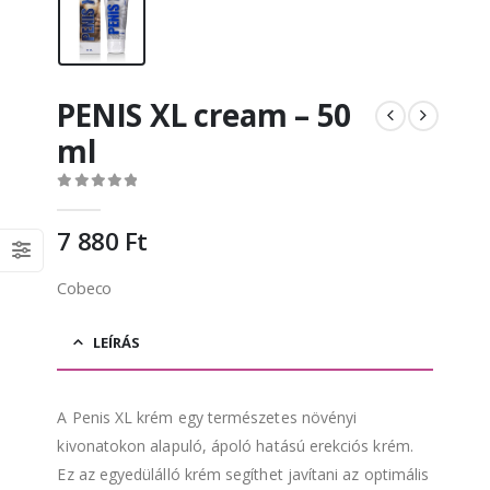
PENIS XL cream – 50
ml
0
out of 5
7 880
Ft
Cobeco
LEÍRÁS
A Penis XL krém egy természetes növényi
kivonatokon alapuló, ápoló hatású erekciós krém.
Ez az egyedülálló krém segíthet javítani az optimális