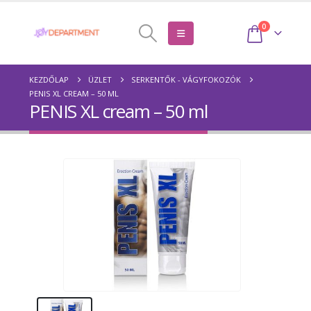
0
KEZDŐLAP
ÜZLET
SERKENTŐK - VÁGYFOKOZÓK
PENIS XL CREAM – 50 ML
PENIS XL cream – 50 ml