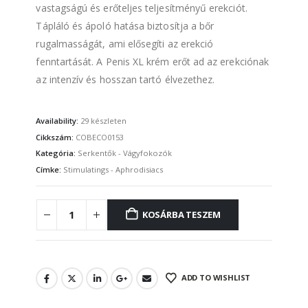
vastagságú és erőteljes teljesítményű erekciót.
Tápláló és ápoló hatása biztosítja a bőr
rugalmasságát, ami elősegíti az erekció
fenntartását. A Penis XL krém erőt ad az erekciónak
az intenzív és hosszan tartó élvezethez.
Availability:
29 készleten
Cikkszám:
COBECO0153
Kategória:
Serkentők - Vágyfokozók
Címke:
Stimulatings - Aphrodisiacs
KOSÁRBA TESZEM
ADD TO WISHLIST