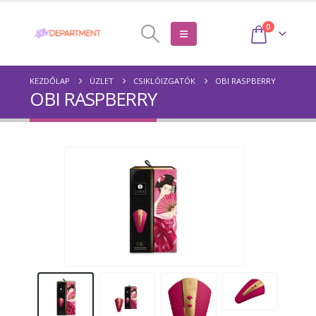
0
KEZDŐLAP
ÜZLET
CSIKLÓIZGATÓK
OBI RASPBERRY
OBI RASPBERRY