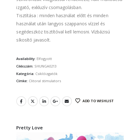
izgató, exkluzív csomagolásban.
Tisztítása : minden használat előtt és minden
használat után langyos szappanos vízzel és
segédeszköz tisztítóval kell lemosni. Vízbázisú
síkosító javasolt.
Availability:
Elfogyott
Cikkszám:
SHUNGA0213
Kategória:
Csiklóizgatók
Címke:
Clitoral stimulators
ADD TO WISHLIST
Pretty Love