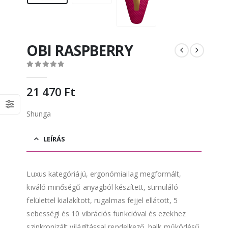
OBI RASPBERRY
0
out of 5
21 470
Ft
Shunga
LEÍRÁS
Luxus kategóriájú, ergonómiailag megformált,
kiváló minőségű anyagból készített, stimuláló
felülettel kialakított, rugalmas fejjel ellátott, 5
sebességi és 10 vibrációs funkcióval és ezekhez
szinkronizált világítással rendelkező, halk működésű