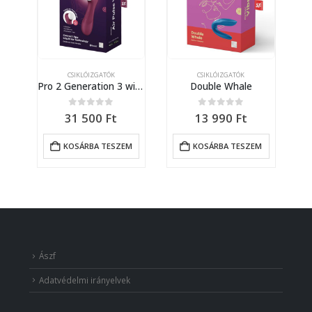
CSIKLÓIZGATÓK
CSIKLÓIZGATÓK
)
Pro 2 Generation 3 with Liquid Air wine red Bluetooth/App
Double Whale
0
out of 5
0
out of 5
31 500
Ft
13 990
Ft
M
KOSÁRBA TESZEM
KOSÁRBA TESZEM
Ászf
Adatvédelmi irányelvek