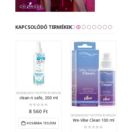
KAPCSOLÓDÓ TERMÉKEK
SEGÉDESZKÖZ TISZTÍTÓK ÉS ÁPOLÓK
SEGÉ
clean n safe, 200 ml
0
out of 5
8 560
Ft
POLÓK
SEGÉDESZKÖZ TISZTÍTÓK ÉS ÁPOLÓK
Intimate & Toy Cleaner 100 ml
We-Vibe Clean 100 ml
KOSÁRBA TESZEM
0
out of 5