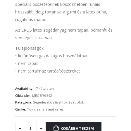
speciális összetételnek köszönhetően ruháid
hosszabb ideig tartanak: a gumi és a latex puha,
rugalmas marad.
Az EROS latex segédanyag nem tapad, bőrbarát és
semleges illata van.
Tulajdonságok:
• különösen gazdaságos használatban
• nem tapad
• nem tartalmaz tartósítószereket
Availability:
17 készleten
Cikkszám:
MEGEF96692
Kategória:
Segédeszköz tisztítók és ápolók
Címke:
Toy cleaners and cares
KOSÁRBA TESZEM