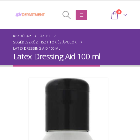
0
KEZDŐLAP
ÜZLET
SEGÉDESZKÖZ TISZTÍTÓK ÉS ÁPOLÓK
LATEX DRESSING AID 100 ML
Latex Dressing Aid 100 ml