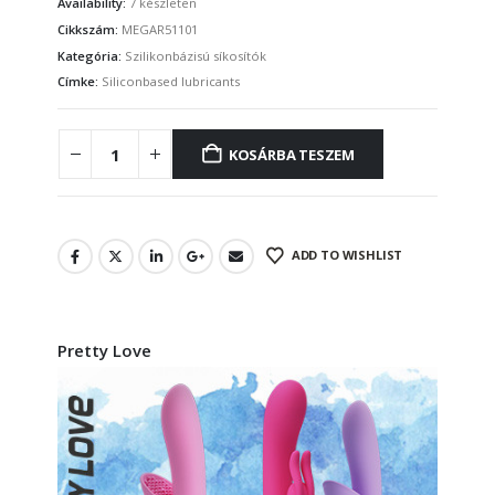
Availability:
7 készleten
Cikkszám:
MEGAR51101
Kategória:
Szilikonbázisú síkosítók
Címke:
Siliconbased lubricants
KOSÁRBA TESZEM
ADD TO WISHLIST
Pretty Love