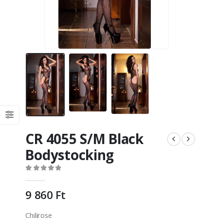
CR 4055 S/M Black
Bodystocking
0
out of 5
9 860
Ft
Chilirose