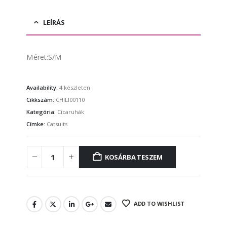
LEÍRÁS
Méret:S/M
Availability:
4 készleten
Cikkszám:
CHILI00110
Kategória:
Cicaruhák
Címke:
Catsuits
KOSÁRBA TESZEM
ADD TO WISHLIST