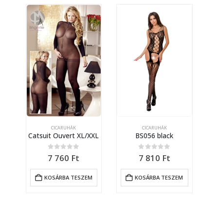
CICARUHÁK
CICARUHÁK
S/L
Catsuit Ouvert XL/XXL
BS056 black
0
out of 5
0
out of 5
7 760
Ft
7 810
Ft
M
KOSÁRBA TESZEM
KOSÁRBA TESZEM