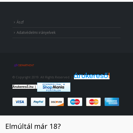
Ászf
Adatvédelmi irányelvek
© Copyright 2019. All Rights Reserved. |
|
Árukereső.hu
Elmúltál már 18?