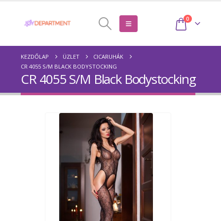
0
KEZDŐLAP
ÜZLET
CICARUHÁK
CR 4055 S/M BLACK BODYSTOCKING
CR 4055 S/M Black Bodystocking