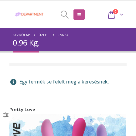
0
KEZDŐLAP
ÜZLET
0.96 KG.
0.96 Kg.
Egy termék se felelt meg a keresésnek.
Pretty Love