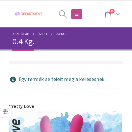
0
KEZDŐLAP
ÜZLET
0.4 KG.
0.4 Kg.
Egy termék se felelt meg a keresésnek.
Pretty Love