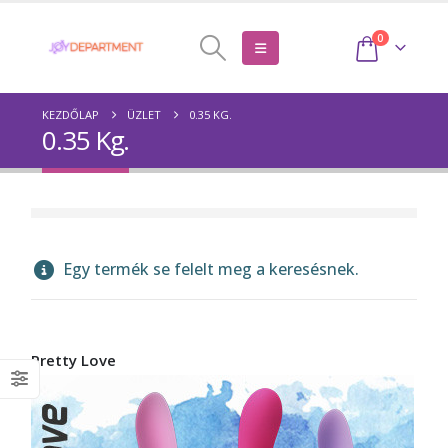
0
KEZDŐLAP
ÜZLET
0.35 KG.
0.35 Kg.
Egy termék se felelt meg a keresésnek.
Pretty Love