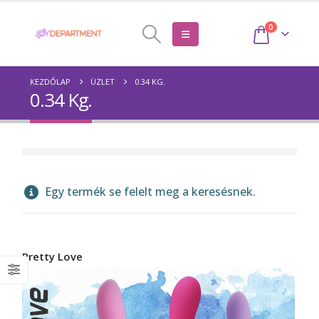
0
KEZDŐLAP
ÜZLET
0.34 KG.
0.34 Kg.
Egy termék se felelt meg a keresésnek.
Pretty Love