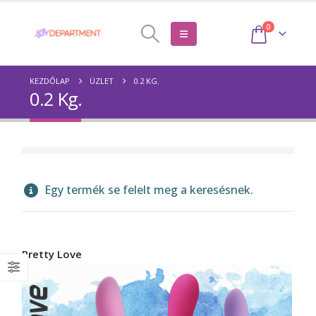
0
KEZDŐLAP
ÜZLET
0.2 KG.
0.2 Kg.
Egy termék se felelt meg a keresésnek.
Pretty Love