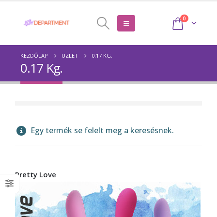
0
KEZDŐLAP
ÜZLET
0.17 KG.
0.17 Kg.
Egy termék se felelt meg a keresésnek.
Pretty Love