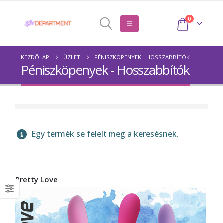
0
KEZDŐLAP
ÜZLET
PÉNISZKÖPENYEK - HOSSZABBÍTÓK
Péniszköpenyek - Hosszabbítók
Egy termék se felelt meg a keresésnek.
Pretty Love