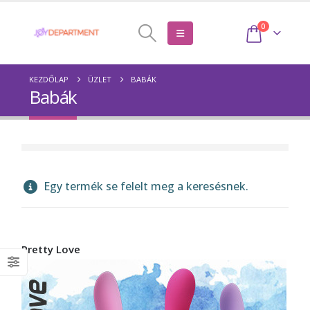
0
KEZDŐLAP
ÜZLET
BABÁK
Babák
Egy termék se felelt meg a keresésnek.
Pretty Love