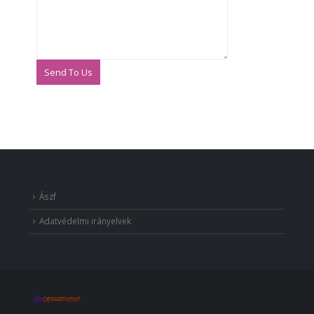
Send To Us
Ászf
Adatvédelmi irányelvek