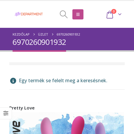
0
KEZDŐLAP
ÜZLET
6970260901932
6970260901932
Egy termék se felelt meg a keresésnek.
Pretty Love