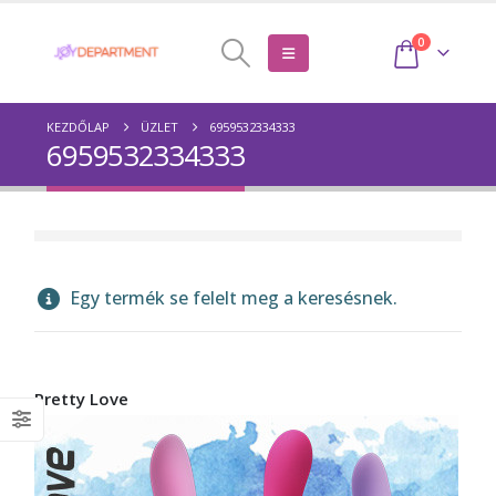
0
KEZDŐLAP
ÜZLET
6959532334333
6959532334333
Egy termék se felelt meg a keresésnek.
Pretty Love