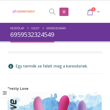
0
KEZDŐLAP
ÜZLET
6959532324549
6959532324549
Egy termék se felelt meg a keresésnek.
Pretty Love