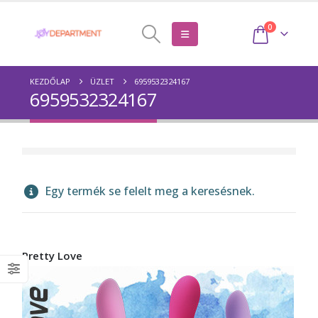
0
KEZDŐLAP
ÜZLET
6959532324167
6959532324167
Egy termék se felelt meg a keresésnek.
Pretty Love