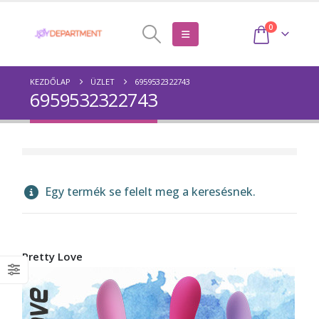
0
KEZDŐLAP
ÜZLET
6959532322743
6959532322743
Egy termék se felelt meg a keresésnek.
Pretty Love