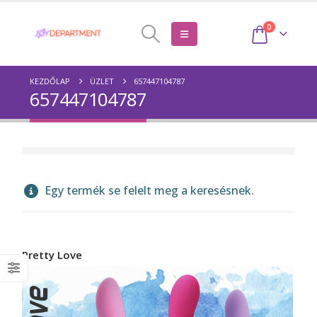
0
KEZDŐLAP
ÜZLET
657447104787
657447104787
Egy termék se felelt meg a keresésnek.
Pretty Love