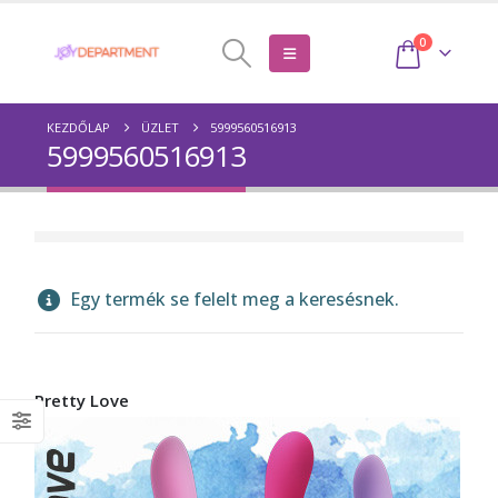
0
KEZDŐLAP
ÜZLET
5999560516913
5999560516913
Egy termék se felelt meg a keresésnek.
Pretty Love