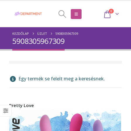
0
KEZDŐLAP
ÜZLET
5908305967309
5908305967309
Egy termék se felelt meg a keresésnek.
Pretty Love