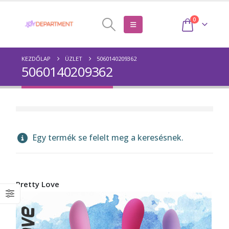
0
KEZDŐLAP
ÜZLET
5060140209362
5060140209362
Egy termék se felelt meg a keresésnek.
Pretty Love