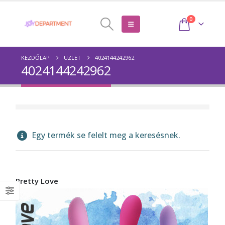
0
KEZDŐLAP
ÜZLET
4024144242962
4024144242962
Egy termék se felelt meg a keresésnek.
Pretty Love