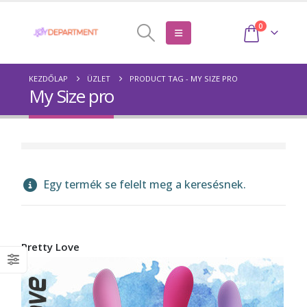
0
KEZDŐLAP
ÜZLET
PRODUCT TAG -
MY SIZE PRO
My Size pro
Egy termék se felelt meg a keresésnek.
Pretty Love