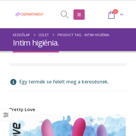
0
KEZDŐLAP
ÜZLET
PRODUCT TAG -
INTIM HIGIÉNIA.
Intim higiénia.
Egy termék se felelt meg a keresésnek.
Pretty Love