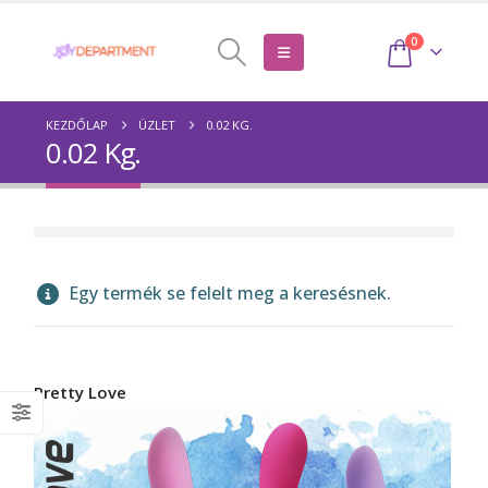
0
KEZDŐLAP
ÜZLET
0.02 KG.
0.02 Kg.
Egy termék se felelt meg a keresésnek.
Pretty Love