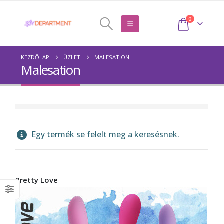
0
KEZDŐLAP
ÜZLET
MALESATION
Malesation
Egy termék se felelt meg a keresésnek.
Pretty Love