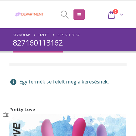
0
KEZDŐLAP
ÜZLET
827160113162
827160113162
Egy termék se felelt meg a keresésnek.
Pretty Love