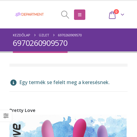
0
KEZDŐLAP
ÜZLET
6970260909570
6970260909570
Egy termék se felelt meg a keresésnek.
Pretty Love