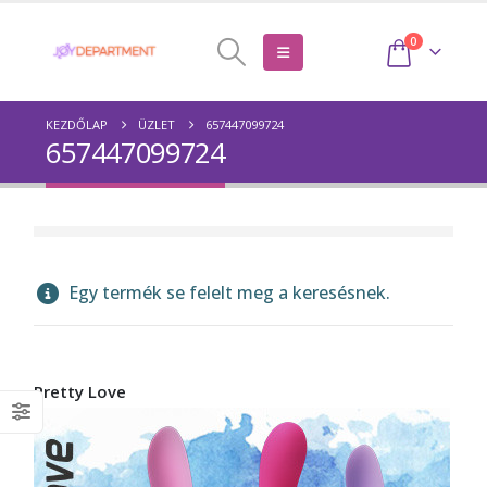
0
KEZDŐLAP
ÜZLET
657447099724
657447099724
Egy termék se felelt meg a keresésnek.
Pretty Love